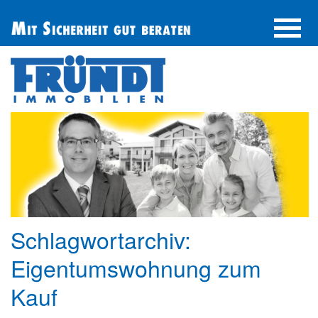
UNTERNEHMEN
IMMOBILIE FINDEN
IMMOBILIE ANBIETEN
BERATUNG
ÜBER UNS
SERVICE
Schlagwortarchiv:
Eigentumswohnung zum
Kauf