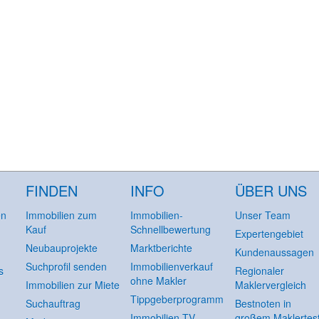
FINDEN
INFO
ÜBER UNS
en
Immobilien zum
Immobilien-
Unser Team
Kauf
Schnellbewertung
Expertengebiet
Neubauprojekte
Marktberichte
Kundenaussagen
Suchprofil senden
Immobilienverkauf
s
Regionaler
ohne Makler
Immobilien zur Miete
Maklervergleich
Tippgeberprogramm
Suchauftrag
Bestnoten in
Immobilien-TV
großem Maklertes