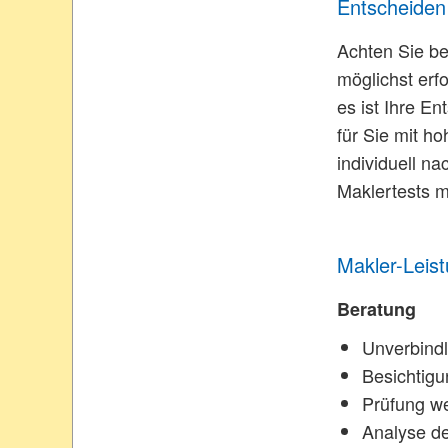
Entscheiden 
Achten Sie be
möglichst erf
es ist Ihre E
für Sie mit h
individuell n
Maklertests m
Makler-Leist
Beratung
Unverbind
Besichtigu
Prüfung we
Analyse de