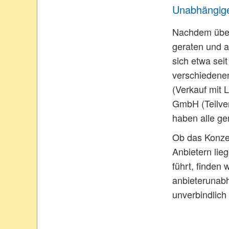
Unabhängig
Nachdem über 
geraten und a
sich etwa sei
verschiedene
(Verkauf mit 
GmbH (Teilver
haben alle ge
Ob das Konzep
Anbietern lie
führt, finden
anbieterunabh
unverbindlich