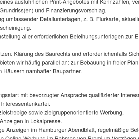
 eines ausführlichen Print-Angebotes mit Kennzahlen, ve
Grundriss(en) und Finanzierungsvorschlag.
g umfassender Detailunterlagen, z. B. Flurkarte, aktue
scheinigung.
ellung aller erforderlichen Beleihungsunterlagen zur E
tzen: Klärung des Baurechts und erforderlichenfalls Si
bieten wir häufig parallel an: zur Bebauung in freier Pl
en Häusern namhafter Baupartner.
gsstart mit bevorzugter Ansprache qualifizierter Interes
 Interessentenkartei.
 zielstrebige sowie zielgruppenorientierte Werbung.
Anzeigen in Lokalpresse.
ge Anzeigen im Hamburger Abendblatt, regelmäßige Bel
e Online-Werbung im Rahmen von Premium-Verträgen mi