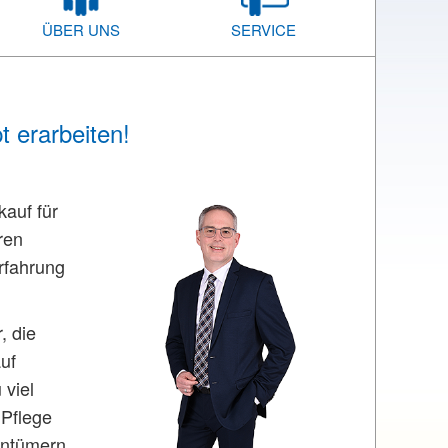
ÜBER UNS
SERVICE
 erarbeiten!
kauf für
ren
rfahrung
, die
uf
 viel
 Pflege
entümern