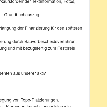
rkaufsfördernder Textinformation, Fotos,
ller Grundbuchauszug,
rlangung der Finanzierung für den späteren
cherung durch Bauvorbescheidsverfahren.
anung und mit bezugsfertig zum Festpreis
senten aus un­serer aktiv
egung von Topp-Platzierungen.
t führenden Immobilienportalen wie