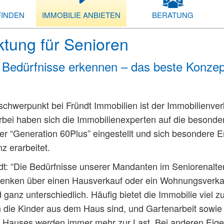
FINDEN
IMMOBILIE ANBIETEN
BERATUNG
tung für Senioren
Bedürfnisse erkennen – das beste Konzept
schwerpunkt bei Fründt Immobilien ist der Immobilienver
rbei haben sich die Immobilienexperten auf die besonde
er “Generation 60Plus” eingestellt und sich besondere E
 erarbeitet.
dt: “Die Bedürfnisse unserer Mandanten im Seniorenalter
nken über einen Hausverkauf oder ein Wohnungsverka
d ganz unterschiedlich. Häufig bietet die Immobilie viel zu
n die Kinder aus dem Haus sind, und Gartenarbeit sowie
 Hauses werden immer mehr zur Last. Bei anderen Eig