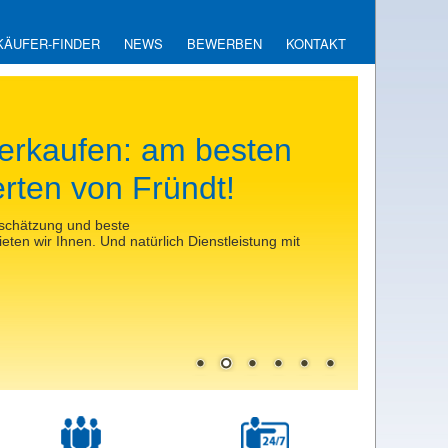
KÄUFER-FINDER
NEWS
BEWERBEN
KONTAKT
e Immobilie wert?
ysen und Wertgutachten können Sie für
eine Immobilien-Schnellbewertung zur ersten
en.