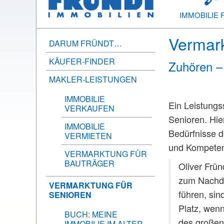
IMMOBILIE 
Vermark
DARUM FRÜNDT…
KÄUFER-FINDER
Zuhören – 
MAKLER-LEISTUNGEN
IMMOBILIE
Ein Leistungs
VERKAUFEN
Senioren. Hie
IMMOBILIE
Bedürfnisse d
VERMIETEN
und Kompetenz
VERMARKTUNG FÜR
BAUTRÄGER
Oliver Frün
zum Nachde
VERMARKTUNG FÜR
führen, sin
SENIOREN
Platz, wen
BUCH: MEINE
des großen
IMMOBILIE IM ALTER