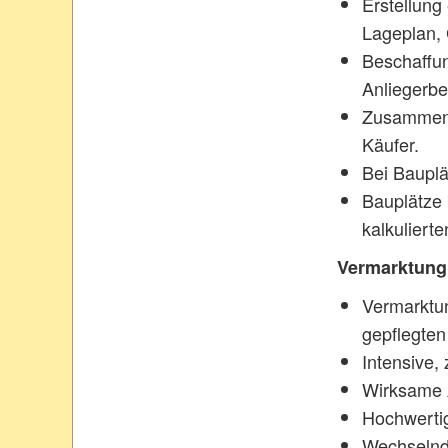
Erstellung
Lageplan, 
Beschaffun
Anliegerbe
Zusammenst
Käufer.
Bei Bauplä
Bauplätze 
kalkuliert
Vermarktung
Vermarktun
gepflegten
Intensive,
Wirksame 
Hochwerti
Wechselnd