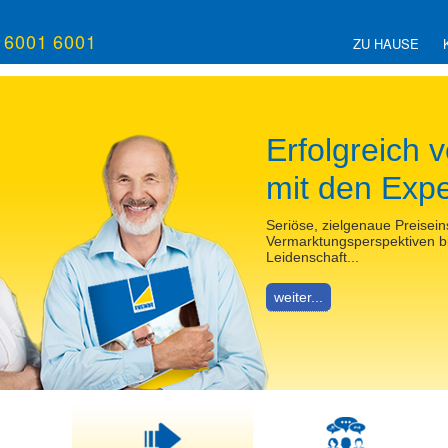
/ 6001 6001
ZU HAUSE
Was ist mein
Neben fundierten Marktanal
Verkaufsüberlegungen auch 
Orientierung online vornehm
weiter...