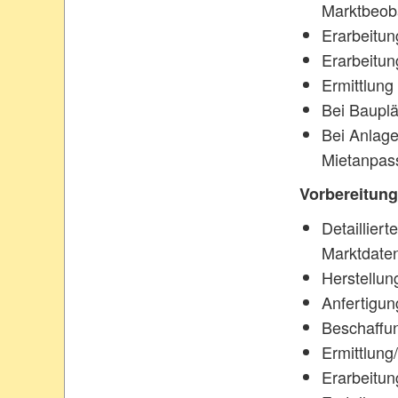
Marktbeob
Erarbeitun
Erarbeitun
Ermittlung 
Bei Bauplä
Bei Anlage
Mietanpas
Vorbereitung
Detaillier
Marktdaten
Herstellun
Anfertigun
Beschaffu
Ermittlun
Erarbeitun