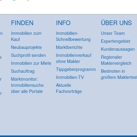
FINDEN
INFO
ÜBER UNS
en
Immobilien zum
Immobilien-
Unser Team
Kauf
Schnellbewertung
Expertengebiet
Neubauprojekte
Marktberichte
Kundenaussagen
Suchprofil senden
Immobilienverkauf
s
Regionaler
ohne Makler
Immobilien zur Miete
Maklervergleich
Tippgeberprogramm
Suchauftrag
Bestnoten in
Immobilien-TV
großem Maklertes
r
Marktmonitor:
Immobiliensuche
Aktuelle
über alle Portale
Fachvorträge
r