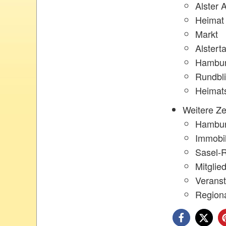
Alster 
Heimat
Markt
Alstert
Hambur
Rundbli
Heimat
Weitere Z
Hambur
Immobi
Sasel-
Mitglie
Veranst
Regiona