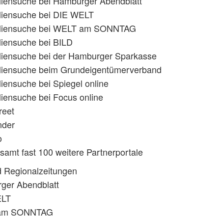
liensuche bei Hamburger Abendblatt
liensuche bei DIE WELT
liensuche bei WELT am SONNTAG
iensuche bei BILD
liensuche bei der Hamburger Sparkasse
liensuche beim Grundeigentümerverband
iensuche bei Spiegel online
iensuche bei Focus online
reet
nder
o
amt fast 100 weitere Partnerportale
d Regionalzeitungen
ger Abendblatt
ELT
am SONNTAG