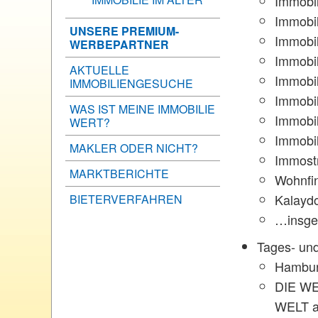
Immobi
Immobi
UNSERE PREMIUM-
Immobi
WERBEPARTNER
Immobil
AKTUELLE
Immobi
IMMOBILIENGESUCHE
Immobi
WAS IST MEINE IMMOBILIE
Immobil
WERT?
Immobil
MAKLER ODER NICHT?
Immost
MARKTBERICHTE
Wohnfi
Kalayd
BIETERVERFAHREN
…insges
Tages- un
Hambur
DIE W
WELT 