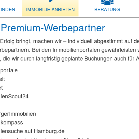
FINDEN
IMMOBILIE ANBIETEN
BERATUNG
 Premium-Werbepartner
Erfolg bringt, machen wir – individuell abgestimmt auf d
bepartnern. Bei den Immobilienportalen gewährleisten w
, die wir durch langfristig geplante Buchungen auch für 
portale
lt
t
lienScout24
gerImmobilien
ukompass
liensuche auf Hamburg.de