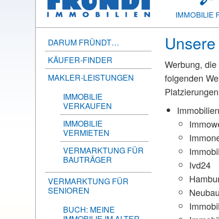
IMMOBILIE 
Unsere
DARUM FRÜNDT…
KÄUFER-FINDER
Werbung, die 
folgenden Wer
MAKLER-LEISTUNGEN
Platzierungen
IMMOBILIE
VERKAUFEN
Immobilien
Immowe
IMMOBILIE
VERMIETEN
Immone
VERMARKTUNG FÜR
Immobi
BAUTRÄGER
Ivd24
Hambur
VERMARKTUNG FÜR
SENIOREN
Neuba
Immobi
BUCH: MEINE
IMMOBILIE IM ALTER