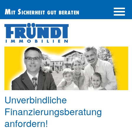
UNTERNEHMEN
IMMOBILIE FINDEN
IMMOBILIE ANBIETEN
BERATUNG
ÜBER UNS
SERVICE
Unverbindliche
Finanzierungsberatung
anfordern!