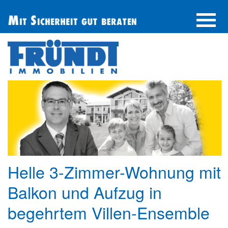
UNTERNEHMEN
IMMOBILIE FINDEN
IMMOBILIE ANBIETEN
BERATUNG
ÜBER UNS
SERVICE
Helle 3-Zimmer-Wohnung mit
Balkon und Aufzug in
begehrtem Villen-Ensemble