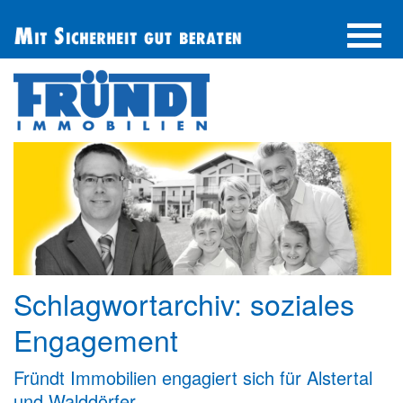
UNTERNEHMEN
IMMOBILIE FINDEN
IMMOBILIE ANBIETEN
BERATUNG
ÜBER UNS
SERVICE
Schlagwortarchiv:
soziales
Engagement
Fründt Immobilien engagiert sich für Alstertal
und Walddörfer