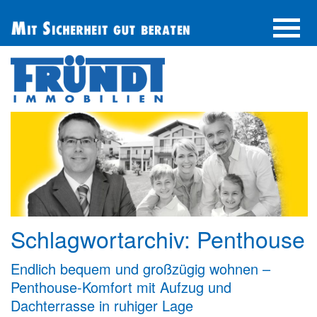
UNTERNEHMEN
IMMOBILIE FINDEN
IMMOBILIE ANBIETEN
BERATUNG
ÜBER UNS
SERVICE
Schlagwortarchiv:
Penthouse
Endlich bequem und großzügig wohnen –
Penthouse-Komfort mit Aufzug und
Dachterrasse in ruhiger Lage