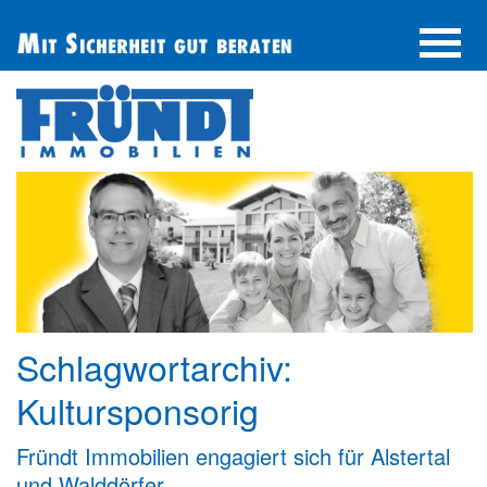
UNTERNEHMEN
IMMOBILIE FINDEN
IMMOBILIE ANBIETEN
BERATUNG
ÜBER UNS
SERVICE
Schlagwortarchiv:
Kultursponsorig
Fründt Immobilien engagiert sich für Alstertal
und Walddörfer