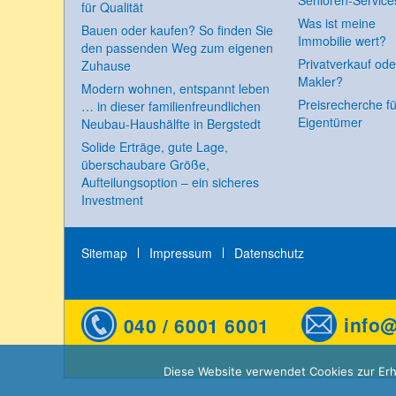
für Qualität
Was ist meine
Bauen oder kaufen? So finden Sie
Immobilie wert?
den passenden Weg zum eigenen
Privatverkauf ode
Zuhause
Makler?
Modern wohnen, entspannt leben
Preisrecherche fü
… in dieser familienfreundlichen
Eigentümer
Neubau-Haushälfte in Bergstedt
Solide Erträge, gute Lage,
überschaubare Größe,
Aufteilungsoption – ein sicheres
Investment
Sitemap
Impressum
Datenschutz
040 / 6001 6001
info@
Diese Website verwendet Cookies zur Erhöh