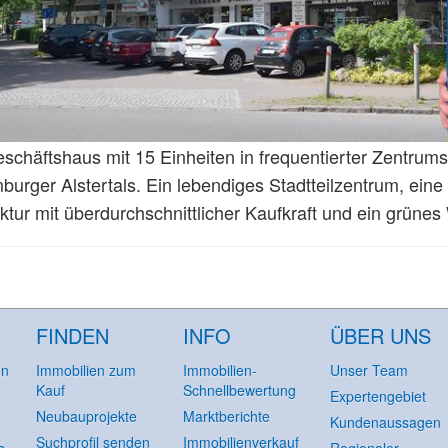
chäftshaus mit 15 Einheiten in frequentierter Zentrums
rger Alstertals. Ein lebendiges Stadtteilzentrum, eine o
tur mit überdurchschnittlicher Kaufkraft und ein grü
FINDEN
INFO
ÜBER UNS
en
Immobilien zum
Immobilien-
Unser Team
Kauf
Schnellbewertung
Expertengebiet
Neubauprojekte
Marktberichte
Kundenaussagen
Suchprofil senden
Immobilienverkauf
s
Regionaler