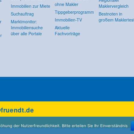
ohne Makler
Immobilien zur Miete
Maklervergleich
Tippgeberprogramm
Suchauftrag
Bestnoten in
Immobilien-TV
großem Maklertes
r
Marktmonitor:
Immobiliensuche
Aktuelle
über alle Portale
Fachvorträge
r
fruendt.de
ung der Nutzerfreundlichkeit. Bitte erteilen Sie Ihr Einverständnis