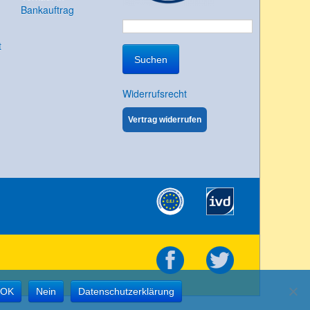
Bankauftrag
Suchen
t
nach:
Widerrufsrecht
Vertrag widerrufen
OK
Nein
Datenschutzerklärung