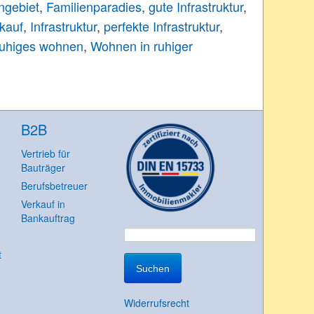
ngebiet
,
Familienparadies
,
gute Infrastruktur
,
kauf
,
Infrastruktur
,
perfekte Infrastruktur
,
ruhiges wohnen
,
Wohnen in ruhiger
B2B
Vertrieb für
Bauträger
Berufsbetreuer
Verkauf in
Bankauftrag
Suchen
t
nach:
Widerrufsrecht