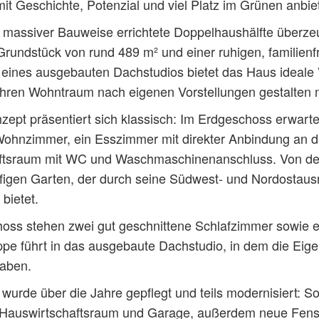
it Geschichte, Potenzial und viel Platz im Grünen anbie
 massiver Bauweise errichtete Doppelhaushälfte überze
rundstück von rund 489 m² und einer ruhigen, familienf
h eines ausgebauten Dachstudios bietet das Haus ideale
 ihren Wohntraum nach eigenen Vorstellungen gestalten
pt präsentiert sich klassisch: Im Erdgeschoss erwarte
ohnzimmer, ein Esszimmer mit direkter Anbindung an di
ftsraum mit WC und Waschmaschinenanschluss. Von der
ufigen Garten, der durch seine Südwest- und Nordostau
bietet.
oss stehen zwei gut geschnittene Schlafzimmer sowie e
e führt in das ausgebaute Dachstudio, in dem die Eige
haben.
 wurde über die Jahre gepflegt und teils modernisiert: S
, Hauswirtschaftsraum und Garage, außerdem neue Fens