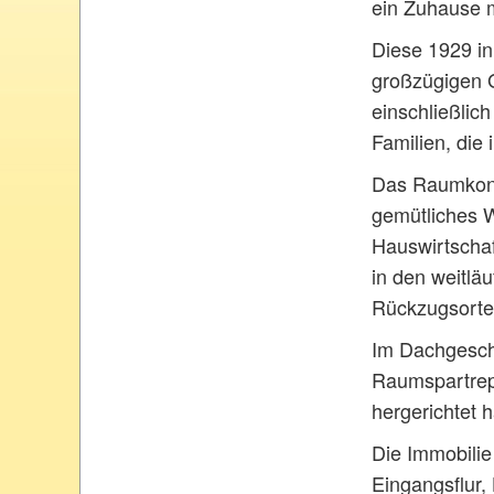
ein Zuhause m
Diese 1929 in
großzügigen G
einschließlic
Familien, die
Das Raumkonze
gemütliches W
Hauswirtscha
in den weitlä
Rückzugsorte 
Im Dachgesch
Raumspartrepp
hergerichtet 
Die Immobilie
Eingangsflur