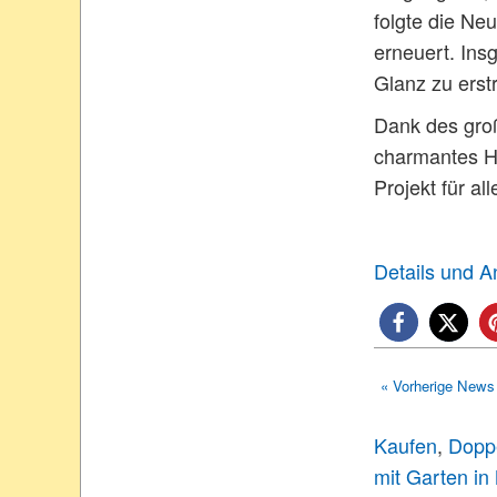
folgte die N
erneuert. Ins
Glanz zu erst
Dank des groß
charmantes Ha
Projekt für a
Details und 
« Vorherige News
Kaufen
,
Doppe
mit Garten in