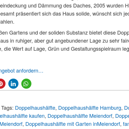
eueindeckung und Dämmung des Daches, 2005 wurden H
gesamt präsentiert sich das Haus solide, wünscht sich je
rahlen.
en Gartens und der soliden Substanz bietet diese Doppe
us in ruhiger, aber gut angebundener Lage zu sehr fair
lle, die Wert auf Lage, Grün und Gestaltungsspielraum le
Angebot anfordern…
Tags:
Doppelhaushälfte
,
Doppelhaushälfte Hamburg
,
Do
lhaushälfte kaufen
,
Doppelhaushälfte Meiendorf
,
Doppe
 Meiendorf
,
Doppelhaushälfte mit Garten inMeiendorf
,
fa