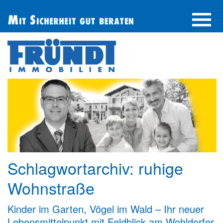
UNTERNEHMEN
IMMOBILIE FINDEN
IMMOBILIE ANBIETEN
BERATUNG
ÜBER UNS
SERVICE
Schlagwortarchiv:
ruhige
Wohnstraße
Kinder im Garten, Vögel im Wald – Ihr neuer
Lebensmittelpunkt mit Feldblick am Wohldorfer