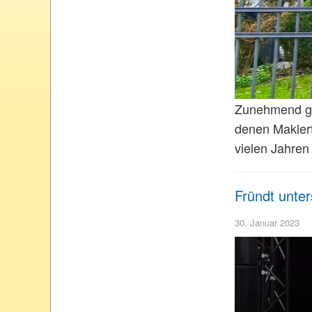
Zunehmend ge
denen Maklerf
vielen Jahren
Fründt unters
30. Januar 2023