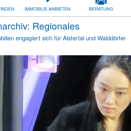
FINDEN
IMMOBILIE ANBIETEN
BERATUNG
archiv:
Regionales
ilien engagiert sich für Alstertal und Walddörfer