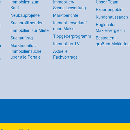
en
Immobilien zum
Immobilien-
Unser Team
Kauf
Schnellbewertung
Expertengebiet
Neubauprojekte
Marktberichte
Kundenaussagen
Suchprofil senden
Immobilienverkauf
s
Regionaler
ohne Makler
Immobilien zur Miete
Maklervergleich
Tippgeberprogramm
Suchauftrag
Bestnoten in
Immobilien-TV
großem Maklertes
r
Marktmonitor:
Immobiliensuche
Aktuelle
über alle Portale
Fachvorträge
r