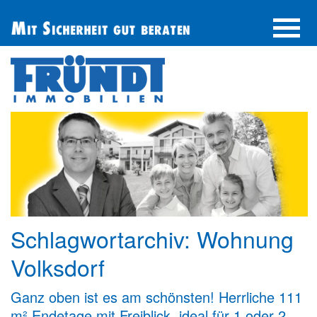
UNTERNEHMEN
IMMOBILIE FINDEN
IMMOBILIE ANBIETEN
BERATUNG
ÜBER UNS
SERVICE
Schlagwortarchiv:
Wohnung
Volksdorf
Ganz oben ist es am schönsten! Herrliche 111
m² Endetage mit Freiblick, ideal für 1 oder 2