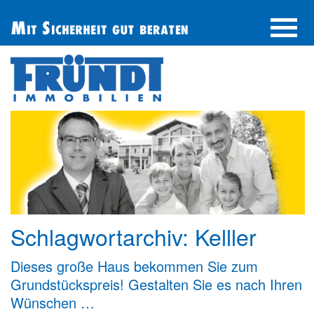
UNTERNEHMEN
IMMOBILIE FINDEN
IMMOBILIE ANBIETEN
BERATUNG
ÜBER UNS
SERVICE
Schlagwortarchiv:
Kelller
Dieses große Haus bekommen Sie zum
Grundstückspreis! Gestalten Sie es nach Ihren
Wünschen …