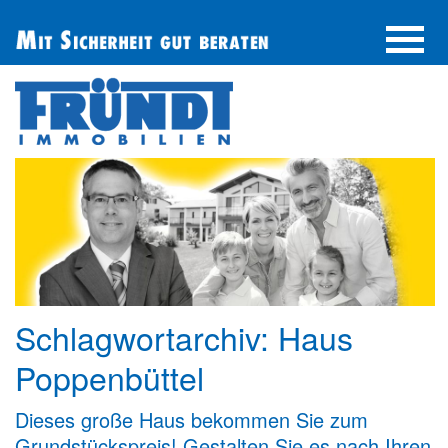
UNTERNEHMEN
IMMOBILIE FINDEN
IMMOBILIE ANBIETEN
BERATUNG
ÜBER UNS
SERVICE
Schlagwortarchiv:
Haus
Poppenbüttel
Dieses große Haus bekommen Sie zum
Grundstückspreis! Gestalten Sie es nach Ihren