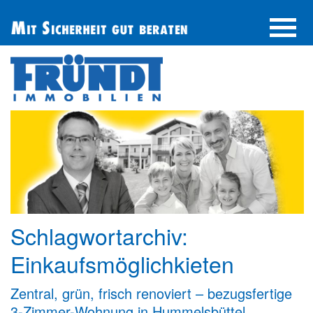
UNTERNEHMEN
IMMOBILIE FINDEN
IMMOBILIE ANBIETEN
BERATUNG
ÜBER UNS
SERVICE
Schlagwortarchiv:
Einkaufsmöglichkieten
Zentral, grün, frisch renoviert – bezugsfertige
3-Zimmer-Wohnung in Hummelsbüttel