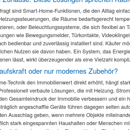
ragt sind Smart-Home-Funktionen, die den Alltag einfac
eizungssteuerungen, die Räume bedarfsgerecht temperie
eren, oder Beleuchtungssysteme, die sich flexibel an
sungen wie Bewegungsmelder, Türkontakte, Videoklingel
ach bedienbar und zuverlässig installiert sind. Käufer m
lchen Nutzen sie davon haben. Ein System, das Energie 
nen lässt, wirkt überzeugender als eine Vielzahl kompliz
aufskraft oder nur modernes Zubehör?
-Technik den Immobilienwert direkt erhöht, hängt stark 
rofessionell verbaute Lösungen, die mit Heizung, Stro
den Gesamteindruck der Immobilie verbessern und ein h
träglich angeschaffte Geräte führen dagegen selten aut
den Ausschlag geben, wenn mehrere Objekte miteinander
flich stark eingespannten Haushalten oder Menschen mi