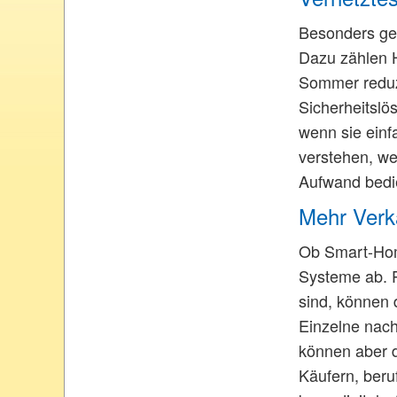
Besonders gef
Dazu zählen H
Sommer reduzi
Sicherheitslö
wenn sie einf
verstehen, we
Aufwand bedie
Mehr Verk
Ob Smart-Home
Systeme ab. P
sind, können 
Einzelne nach
können aber 
Käufern, beru