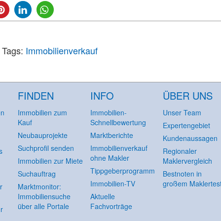
Tags:
Immobilienverkauf
FINDEN
INFO
ÜBER UNS
en
Immobilien zum
Immobilien-
Unser Team
Kauf
Schnellbewertung
Expertengebiet
Neubauprojekte
Marktberichte
Kundenaussagen
Suchprofil senden
Immobilienverkauf
s
Regionaler
ohne Makler
Immobilien zur Miete
Maklervergleich
Tippgeberprogramm
Suchauftrag
Bestnoten in
Immobilien-TV
großem Maklertes
r
Marktmonitor:
Immobiliensuche
Aktuelle
über alle Portale
Fachvorträge
r