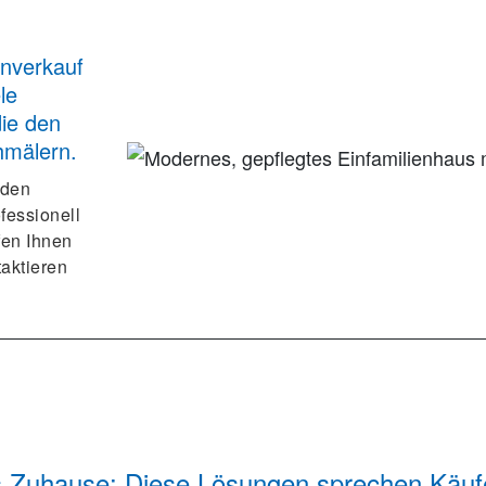
enverkauf
le
ie den
hmälern.
 den
fessionell
fen Ihnen
taktieren
s Zuhause: Diese Lösungen sprechen Käuf