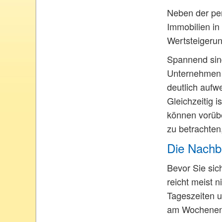
Neben der per
Immobilien in
Wertsteigerun
Spannend sind
Unternehmen s
deutlich aufwe
Gleichzeitig 
können vorübe
zu betrachten
Die Nachba
Bevor Sie sic
reicht meist 
Tageszeiten u
am Wochenend