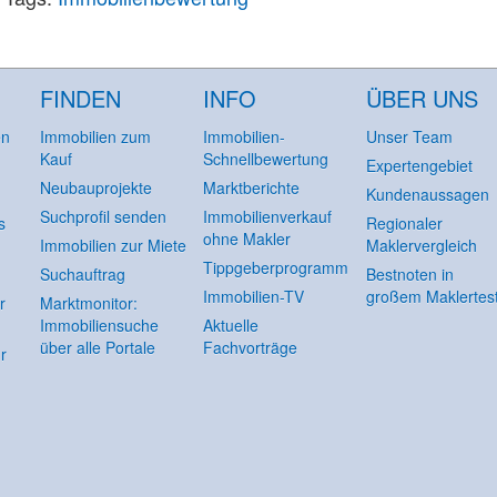
FINDEN
INFO
ÜBER UNS
en
Immobilien zum
Immobilien-
Unser Team
Kauf
Schnellbewertung
Expertengebiet
Neubauprojekte
Marktberichte
Kundenaussagen
Suchprofil senden
Immobilienverkauf
s
Regionaler
ohne Makler
Immobilien zur Miete
Maklervergleich
Tippgeberprogramm
Suchauftrag
Bestnoten in
Immobilien-TV
großem Maklertes
r
Marktmonitor:
Immobiliensuche
Aktuelle
über alle Portale
Fachvorträge
r